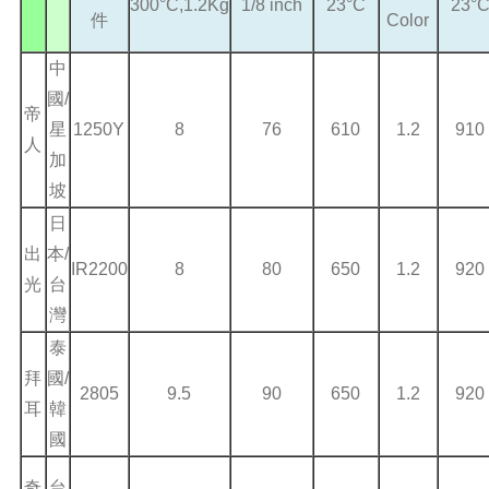
300°C,1.2Kg
1/8 inch
23°C
23°
件
Color
中
國/
帝
星
1250Y
8
76
610
1.2
910
人
加
坡
日
出
本/
IR2200
8
80
650
1.2
920
光
台
灣
泰
拜
國/
2805
9.5
90
650
1.2
920
耳
韓
國
奇
台