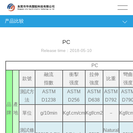
产品比较
塑膠资讯
PC
Release time：2018-05-10
PC
融流
衝揧
拉伸
彎曲
款號
比重
指數
强度
強度
强度
測試方
ASTM
ASTM
ASTM
ASTM
AST
法
D1238
D256
D638
D792
D79
品
產
牌
地
單位
g/10min
Kgf.cm/cm
Kgf/cm2
－
Kgf/c
測試條
Natural