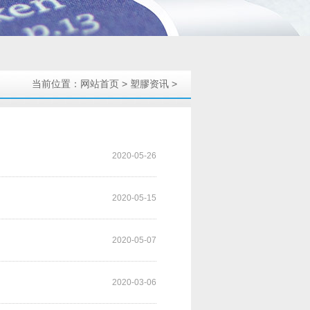
当前位置：
网站首页
>
塑膠资讯
>
2020-05-26
2020-05-15
2020-05-07
2020-03-06