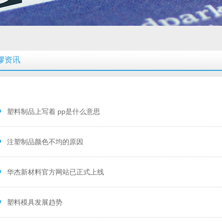
膠资讯
塑料制品上写着 pp是什么意思
注塑制品颜色不均的原因
华杰新材料官方网站已正式上线
塑料模具发展趋势