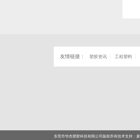
友情链接：
塑胶资讯
工程塑料
东莞市华杰塑胶科技有限公司版权所有
技术支持：
麦