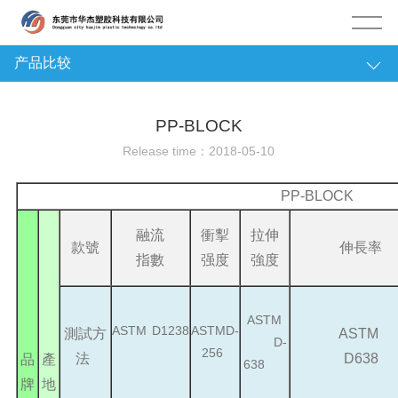
产品比较
塑膠资讯
PP-BLOCK
Release time：2018-05-10
PP-BLOCK
融流
衝揧
拉伸
款號
伸長率
指數
强度
強度
ASTM
ASTM D1238
ASTMD-
測試方
AST
D-
256
法
D638
品
產
638
牌
地