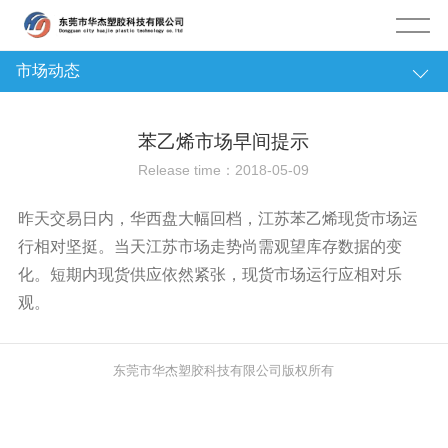
市场动态
塑膠资讯
苯乙烯市场早间提示
公司动态
Release time：2018-05-09
行业资讯
昨天交易日内，华西盘大幅回档，江苏苯乙烯现货市场运
经济新闻
行相对坚挺。当天江苏市场走势尚需观望库存数据的变
化。短期内现货供应依然紧张，现货市场运行应相对乐
市场动态
观。
塑料历史
专题报告
东莞市华杰塑胶科技有限公司版权所有