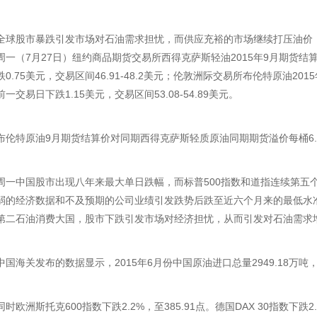
全球股市暴跌引发市场对石油需求担忧，而供应充裕的市场继续打压油价
周一（7月27日）纽约商品期货交易所西得克萨斯轻油2015年9月期货结算
跌0.75美元，交易区间46.91-48.2美元；伦敦洲际交易所布伦特原油201
前一交易日下跌1.15美元，交易区间53.08-54.89美元。
布伦特原油9月期货结算价对同期西得克萨斯轻质原油同期期货溢价每桶6.0
周一中国股市出现八年来最大单日跌幅，而标普500指数和道指连续第五
弱的经济数据和不及预期的公司业绩引发跌势后跌至近六个月来的最低水
第二石油消费大国，股市下跌引发市场对经济担忧，从而引发对石油需求
中国海关发布的数据显示，2015年6月份中国原油进口总量2949.18万吨，
同时欧洲斯托克600指数下跌2.2%，至385.91点。德国DAX 30指数下跌2.6