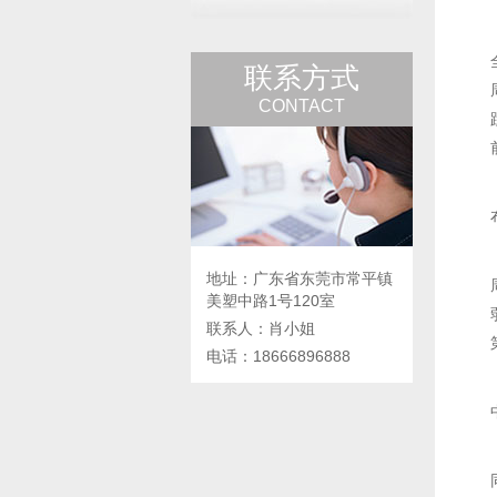
联系方式
CONTACT
地址：广东省东莞市常平镇
美塑中路1号120室
联系人：肖小姐
电话：18666896888