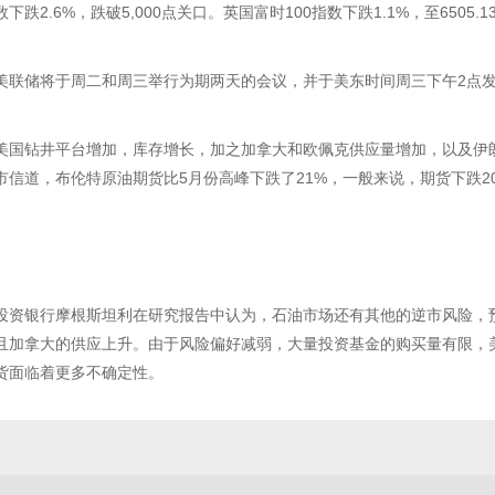
数下跌2.6%，跌破5,000点关口。英国富时100指数下跌1.1%，至6505.1
美联储将于周二和周三举行为期两天的会议，并于美东时间周三下午2点
美国钻井平台增加，库存增长，加之加拿大和欧佩克供应量增加，以及伊
市信道，布伦特原油期货比5月份高峰下跌了21%，一般来说，期货下跌2
投资银行摩根斯坦利在研究报告中认为，石油市场还有其他的逆市风险，
且加拿大的供应上升。由于风险偏好减弱，大量投资基金的购买量有限，
货面临着更多不确定性。