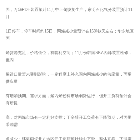
面，万华PDH装置预计11月中上旬恢复生产，东明石化气分装置预计11
月
1日停车，停车时间约15日，丙烯减少量预计在160吨/天左右；华东地区
丙
烯货源充足，价格低位，有套利空间；11月份韩国SKA丙烯装置检修，
但丙
烯进口量暂未受到影响，一定程度上补充国内丙烯减少的供应量，丙烯
供应量
有增加预期。需求方面，聚丙烯粉料市场弱势运行，但开工负荷预计会
有所提
高，对丙烯市场有一定利好支撑；丁辛醇开工负荷有下降预期，对丙烯
采购需
求减少；环氧丙烷北方地区开工负荷预计稳中下滑，整体来看，下游需