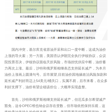
国内冲突，基尔库克省原油开采和出口一度中断，这成为油价
上涨的导火索；另一方面，美国否认伊朗完全执行伊核协议，众议
院投票否决，伊核协议面临夭折风险，市场担忧供应中断，油价蓄
力再次上涨。最后，沙特和俄罗斯相继表态支持延长减产，为本月
油价上涨画上圆满句号。后市展望,目前油价因地缘政治风险加剧和
延长减产利好而迈上54美元/桶关口，实属不易，后市来看，在众多
利好支撑下，油价有望企稳该价位，大概率实现盘整。
首先，沙特和俄罗斯相继支持延长减产，但厄瓜多尔希望减产
豁免，这令OPEC维也纳会议存在变数，但市场依然保持乐观，这
将给予油市持久的价格支撑。其次，美国受累于前期飓风影响，原