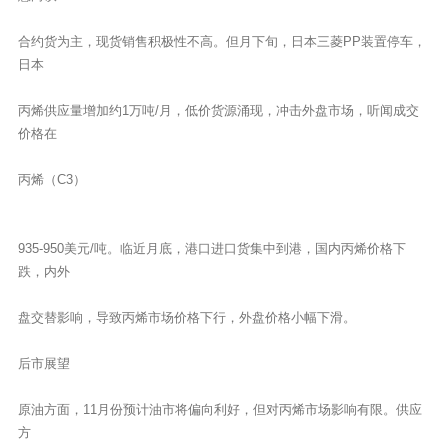
合约货为主，现货销售积极性不高。但月下旬，日本三菱PP装置停车，
日本
丙烯供应量增加约1万吨/月，低价货源涌现，冲击外盘市场，听闻成交
价格在
丙烯（C3）
935-950美元/吨。临近月底，港口进口货集中到港，国内丙烯价格下
跌，内外
盘交替影响，导致丙烯市场价格下行，外盘价格小幅下滑。
后市展望
原油方面，11月份预计油市将偏向利好，但对丙烯市场影响有限。供应
方