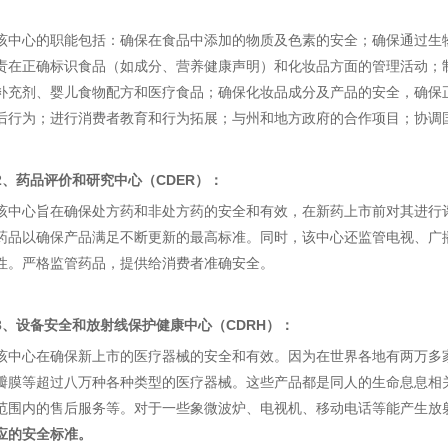
该中心的职能包括：确保在食品中添加的物质及色素的安全；确保通过生
责在正确标识食品（如成分、营养健康声明）和化妆品方面的管理活动；
补充剂、婴儿食物配方和医疗食品；确保化妆品成分及产品的安全，确保
后行为；进行消费者教育和行为拓展；与州和地方政府的合作项目；协调
2、药品评价和研究中心（CDER）：
该中心旨在确保处方药和非处方药的安全和有效，在新药上市前对其进行
药品以确保产品满足不断更新的最高标准。同时，该中心还监管电视、广
性。严格监管药品，提供给消费者准确安全。
3、设备安全和放射线保护健康中心（CDRH）：
该中心在确保新上市的医疗器械的安全和有效。因为在世界各地有两万多
瓣膜等超过八万种各种类型的医疗器械。这些产品都是同人的生命息息相
范围内的售后服务等。对于一些象微波炉、电视机、移动电话等能产生放
应的安全标准。