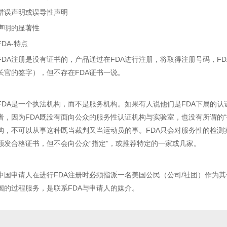
错误声明或误导性声明
声明的显著性
FDA-特点
FDA注册是没有证书的，产品通过在FDA进行注册，将取得注册号码，FD
长官的签字），但不存在FDA证书一说。
FDA是一个执法机构，而不是服务机构。如果有人说他们是FDA下属的
者，因为FDA既没有面向公众的服务性认证机构与实验室，也没有所谓的“
构，不可以从事这种既当裁判又当运动员的事。FDA只会对服务性的检测
颁发合格证书，但不会向公众“指定”，或推荐特定的一家或几家。
中国申请人在进行FDA注册时必须指派一名美国公民（公司/社团）作为
国的过程服务，是联系FDA与申请人的媒介。